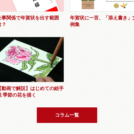
仕事関係で年賀状を出す範囲
年賀状に一言、「添え書き」
は？
例集
【動画で解説】はじめての絵手
紙 季節の花を描く
コラム一覧