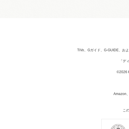
TiVo、Gガイド、G-GUIDE
「デ
©2026 K
Amazon
こ