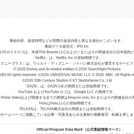
番組内容、放送時間などが実際の放送内容と異なる場合がございます。
番組データ提供元：IPG Inc.
、およびGガイドロゴは、米国TiVo Brands LLCおよび／またはその関連会社の日本
「Netflix」は、Netflix, Inc.の登録商標です。
ィズニープラス」は、ウォルト・ディズニー・ジャパン株式会社が運営するサービス
© 2026 Disney and its related entities © 2026 Searchlight Pictures
BS All rights reserved. ©2026 UNIVERSAL MUSIC LLC © 2026. MBC. All Rights r
©2026 20th Century Studios © KT StudioGenie Co., Ltd
「DAZN」は、DAZN Ltd.の商標または登録商標です。
YouTube およびYouTube ロゴは、Google LLC の商標です。
、Prime Videoおよび関連する全ての商標はAmazon.com, Inc.またはその関連会
HuluはHulu,LLCの登録商標です。
TELASAは、TELASA株式会社の商標または登録商標です。
のホームページに掲載している記事・写真等あらゆる素材の無断複写・転載を禁じま
Official Program Data Mark（公式番組情報マーク）