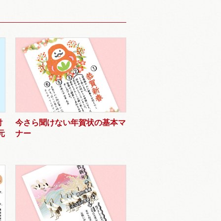
付
今さら聞けない年賀状の基本マ
元
ナー