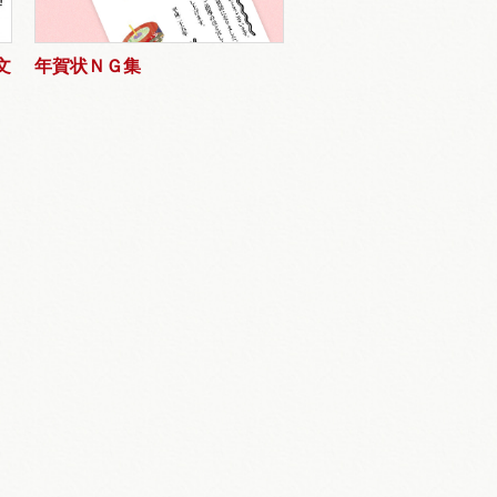
文
年賀状ＮＧ集