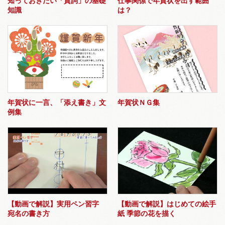
知っておきたい「賀詞」の基礎
仕事関係で年賀状を出す範囲
知識
は？
年賀状に一言、「添え書き」文
年賀状ＮＧ集
例集
【動画で解説】実用ペン習字
【動画で解説】はじめての絵手
宛名の書き方
紙 季節の花を描く