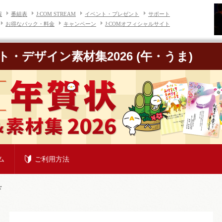
報
番組表
J:COM STREAM
イベント・プレゼント
サポート
お得なパック・料金
キャンペーン
J:COMオフィシャルサイト
ト・デザイン素材集2026
(午・うま)
ム
ご利用方法
ド