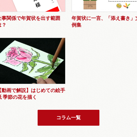
仕事関係で年賀状を出す範囲
年賀状に一言、「添え書き」
は？
例集
【動画で解説】はじめての絵手
紙 季節の花を描く
コラム一覧