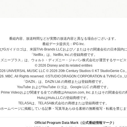
番組内容、放送時間などが実際の放送内容と異なる場合がございます。
番組データ提供元：IPG Inc.
、およびGガイドロゴは、米国TiVo Brands LLCおよび／またはその関連会社の日本
「Netflix」は、Netflix, Inc.の登録商標です。
ィズニープラス」は、ウォルト・ディズニー・ジャパン株式会社が運営するサービス
© 2026 Disney and its related entities
026 UNIVERSAL MUSIC LLC © 2026 20th Century Studios © KT StudioGenie Co., 
26. MBC. All Rights reserved. ©STUDIO DRAGON CORPORATION & TVING Co., Ltd
「DAZN」は、DAZN Ltd.の商標または登録商標です。
YouTube およびYouTube ロゴは、Google LLC の商標です。
、Prime Videoおよび関連する全ての商標はAmazon.com, Inc.またはその関連会
HuluはHulu,LLCの登録商標です。
TELASAは、TELASA株式会社の商標または登録商標です。
のホームページに掲載している記事・写真等あらゆる素材の無断複写・転載を禁じま
Official Program Data Mark（公式番組情報マーク）