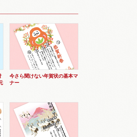
付
今さら聞けない年賀状の基本マ
元
ナー