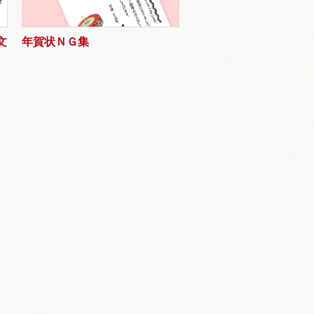
文
年賀状ＮＧ集