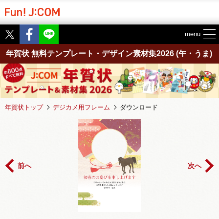
Twitter
Facebook
menu
年賀状 無料テンプレート・デザイン素材集2026
(午・うま)
年賀状トップ
デジカメ用フレーム
ダウンロード