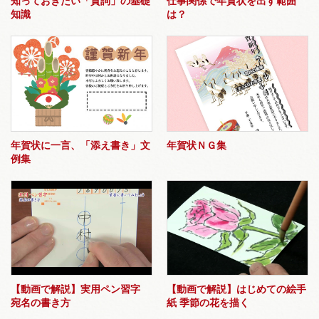
知っておきたい「賀詞」の基礎
仕事関係で年賀状を出す範囲
知識
は？
年賀状に一言、「添え書き」文
年賀状ＮＧ集
例集
【動画で解説】実用ペン習字
【動画で解説】はじめての絵手
宛名の書き方
紙 季節の花を描く