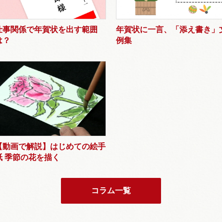
仕事関係で年賀状を出す範囲
年賀状に一言、「添え書き」
は？
例集
【動画で解説】はじめての絵手
紙 季節の花を描く
コラム一覧