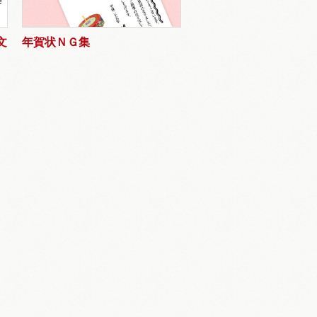
文
年賀状ＮＧ集