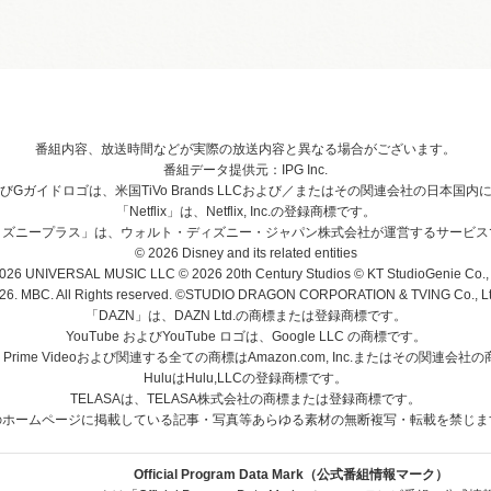
番組内容、放送時間などが実際の放送内容と異なる場合がございます。
番組データ提供元：IPG Inc.
、およびGガイドロゴは、米国TiVo Brands LLCおよび／またはその関連会社の日本
「Netflix」は、Netflix, Inc.の登録商標です。
ィズニープラス」は、ウォルト・ディズニー・ジャパン株式会社が運営するサービス
© 2026 Disney and its related entities
026 UNIVERSAL MUSIC LLC © 2026 20th Century Studios © KT StudioGenie Co., 
26. MBC. All Rights reserved. ©STUDIO DRAGON CORPORATION & TVING Co., Ltd
「DAZN」は、DAZN Ltd.の商標または登録商標です。
YouTube およびYouTube ロゴは、Google LLC の商標です。
、Prime Videoおよび関連する全ての商標はAmazon.com, Inc.またはその関連会
HuluはHulu,LLCの登録商標です。
TELASAは、TELASA株式会社の商標または登録商標です。
のホームページに掲載している記事・写真等あらゆる素材の無断複写・転載を禁じま
Official Program Data Mark（公式番組情報マーク）