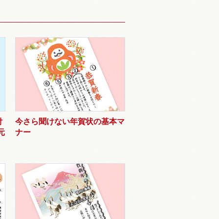
付
今さら聞けない年賀状の基本マ
元
ナー