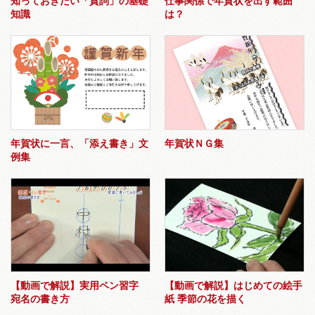
知っておきたい「賀詞」の基礎
仕事関係で年賀状を出す範囲
知識
は？
年賀状に一言、「添え書き」文
年賀状ＮＧ集
例集
【動画で解説】実用ペン習字
【動画で解説】はじめての絵手
宛名の書き方
紙 季節の花を描く