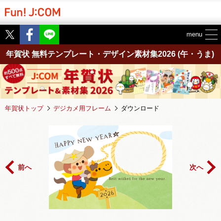
Twitter
Facebook
menu
年賀状 無料テンプレート・デザイン素材集2026
(午・うま)
年賀状トップ
デジカメ用フレーム
ダウンロード