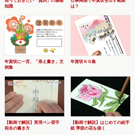
知っておきたい「賀詞」の基礎
仕事関係で年賀状を出す範囲
知識
は？
年賀状に一言、「添え書き」文
年賀状ＮＧ集
例集
【動画で解説】実用ペン習字
【動画で解説】はじめての絵手
宛名の書き方
紙 季節の花を描く