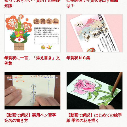
知っておきたい「賀詞」の基礎
仕事関係で年賀状を出す範囲
知識
は？
年賀状に一言、「添え書き」文
年賀状ＮＧ集
例集
【動画で解説】実用ペン習字
【動画で解説】はじめての絵手
宛名の書き方
紙 季節の花を描く