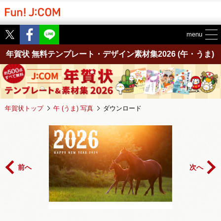
Twitter
Facebook
menu
年賀状 無料テンプレート・デザイン素材集2026
(午・うま)
年賀状トップ
午 (うま) 写真
ダウンロード