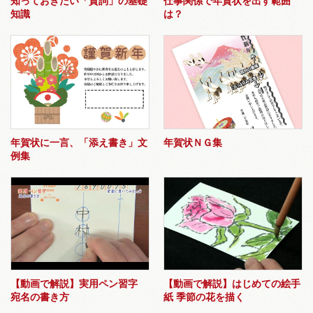
知っておきたい「賀詞」の基礎
仕事関係で年賀状を出す範囲
知識
は？
年賀状に一言、「添え書き」文
年賀状ＮＧ集
例集
【動画で解説】実用ペン習字
【動画で解説】はじめての絵手
宛名の書き方
紙 季節の花を描く