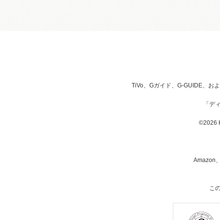
TiVo、Gガイド、G-GUIDE
「デ
©2026 K
Amazon
こ