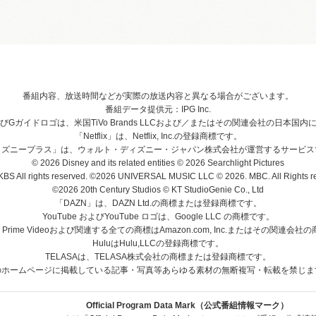
番組内容、放送時間などが実際の放送内容と異なる場合がございます。
番組データ提供元：IPG Inc.
、およびGガイドロゴは、米国TiVo Brands LLCおよび／またはその関連会社の日本
「Netflix」は、Netflix, Inc.の登録商標です。
ィズニープラス」は、ウォルト・ディズニー・ジャパン株式会社が運営するサービス
© 2026 Disney and its related entities © 2026 Searchlight Pictures
BS All rights reserved. ©2026 UNIVERSAL MUSIC LLC © 2026. MBC. All Rights r
©2026 20th Century Studios © KT StudioGenie Co., Ltd
「DAZN」は、DAZN Ltd.の商標または登録商標です。
YouTube およびYouTube ロゴは、Google LLC の商標です。
、Prime Videoおよび関連する全ての商標はAmazon.com, Inc.またはその関連会
HuluはHulu,LLCの登録商標です。
TELASAは、TELASA株式会社の商標または登録商標です。
のホームページに掲載している記事・写真等あらゆる素材の無断複写・転載を禁じま
Official Program Data Mark（公式番組情報マーク）