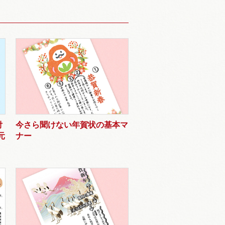
付
今さら聞けない年賀状の基本マ
元
ナー