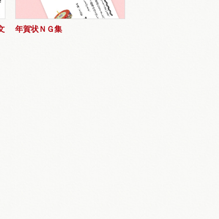
文
年賀状ＮＧ集