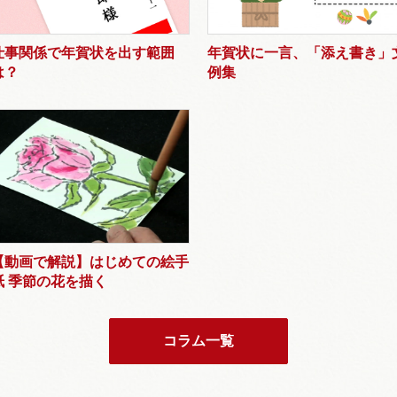
仕事関係で年賀状を出す範囲
年賀状に一言、「添え書き」
は？
例集
【動画で解説】はじめての絵手
紙 季節の花を描く
コラム一覧