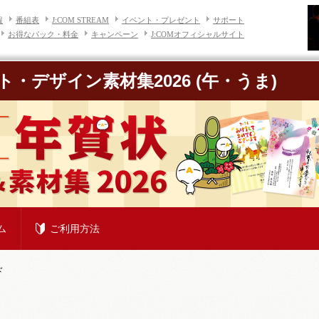
報
番組表
J:COM STREAM
イベント・プレゼント
サポート
お得なパック・料金
キャンペーン
J:COMオフィシャルサイト
ト・デザイン素材集2026
(午・うま)
ム
ご利用方法
ド