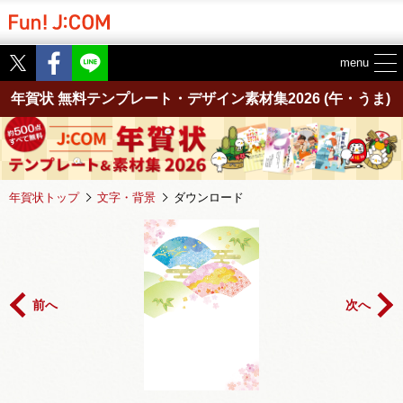
Twitter
Facebook
menu
年賀状 無料テンプレート・デザイン素材集2026
(午・うま)
年賀状トップ
文字・背景
ダウンロード