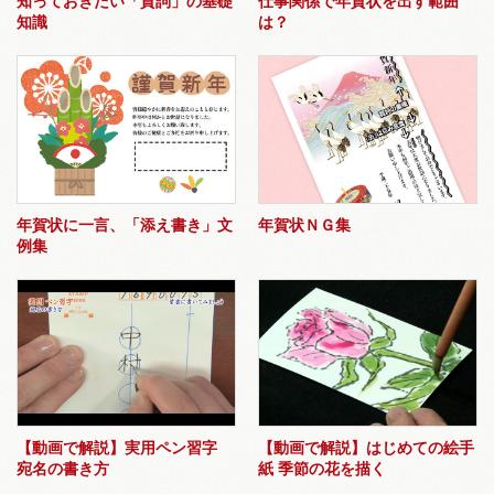
知っておきたい「賀詞」の基礎
仕事関係で年賀状を出す範囲
知識
は？
年賀状に一言、「添え書き」文
年賀状ＮＧ集
例集
【動画で解説】実用ペン習字
【動画で解説】はじめての絵手
宛名の書き方
紙 季節の花を描く