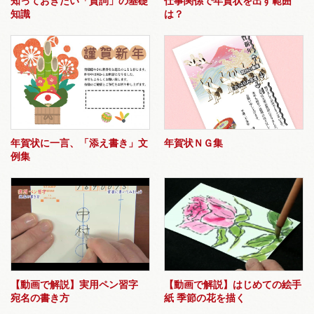
知っておきたい「賀詞」の基礎
仕事関係で年賀状を出す範囲
知識
は？
年賀状に一言、「添え書き」文
年賀状ＮＧ集
例集
【動画で解説】実用ペン習字
【動画で解説】はじめての絵手
宛名の書き方
紙 季節の花を描く