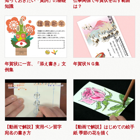
知っておきたい「賀詞」の基礎
仕事関係で年賀状を出す範囲
知識
は？
年賀状に一言、「添え書き」文
年賀状ＮＧ集
例集
【動画で解説】実用ペン習字
【動画で解説】はじめての絵手
宛名の書き方
紙 季節の花を描く