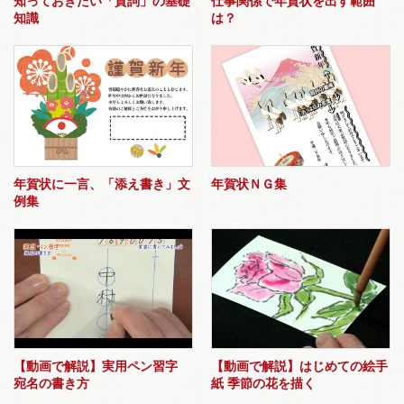
知っておきたい「賀詞」の基礎
仕事関係で年賀状を出す範囲
知識
は？
年賀状に一言、「添え書き」文
年賀状ＮＧ集
例集
【動画で解説】実用ペン習字
【動画で解説】はじめての絵手
宛名の書き方
紙 季節の花を描く