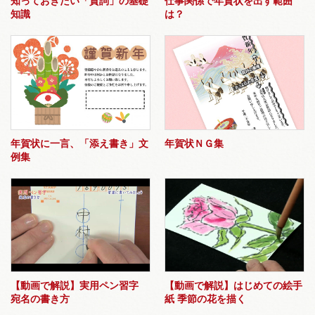
知っておきたい「賀詞」の基礎
仕事関係で年賀状を出す範囲
知識
は？
年賀状に一言、「添え書き」文
年賀状ＮＧ集
例集
【動画で解説】実用ペン習字
【動画で解説】はじめての絵手
宛名の書き方
紙 季節の花を描く